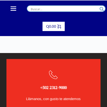
Skip
to
content
Q
0.00
+502 2312-9000
Llámanos, con gusto te atendemos