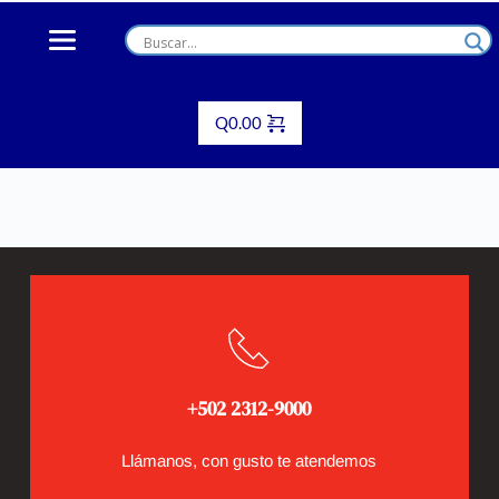
Skip
to
content
Q
0.00
+502 2312-9000
Llámanos, con gusto te atendemos