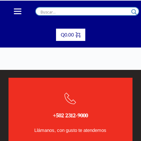
Skip
to
content
Q
0.00
+502 2312-9000
Llámanos, con gusto te atendemos