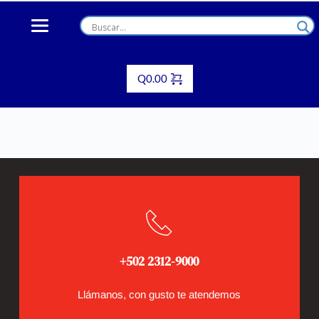
Skip
to
content
Q
0.00
+502 2312-9000
Llámanos, con gusto te atendemos