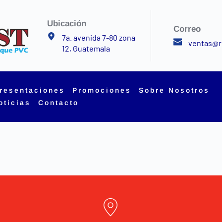
Ubicación
Correo
7a. avenida 7-80 zona 
ventas@r
12, Guatemala
resentaciones
Promociones
Sobre Nosotros
oticias
Contacto