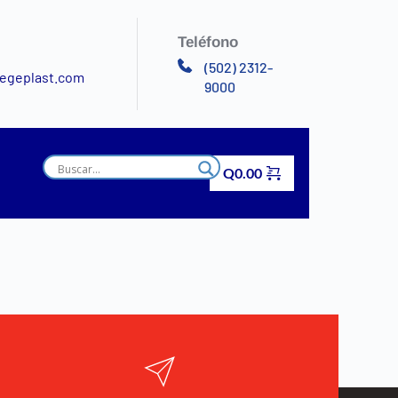
Teléfono
(502) 2312-
egeplast.com
9000
Q
0.00