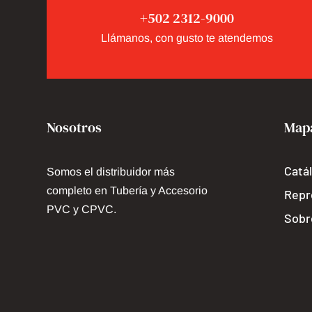
+502 2312-9000
Llámanos, con gusto te atendemos
Nosotros
Mapa
Catá
Somos el distribuidor más 
completo en Tubería y Accesorio 
Repr
PVC y CPVC.
Sobr