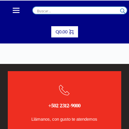
Skip
to
content
Q
0.00
+502 2312-9000
Llámanos, con gusto te atendemos